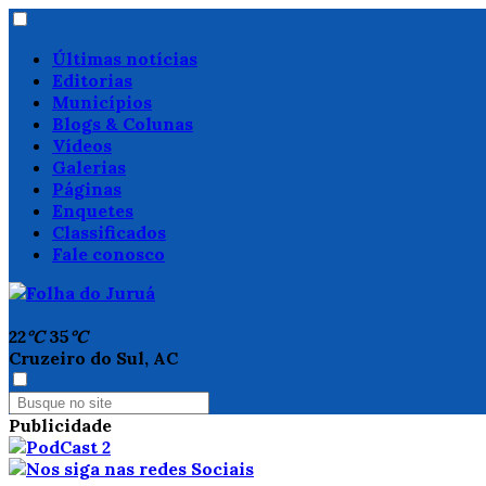
Últimas notícias
Editorias
Municípios
Blogs & Colunas
Vídeos
Galerias
Páginas
Enquetes
Classificados
Fale conosco
22
°C
35
°C
Cruzeiro do Sul, AC
Publicidade