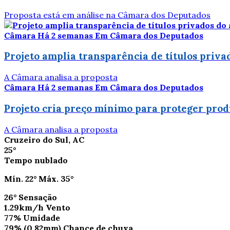
Proposta está em análise na Câmara dos Deputados
Câmara
Há 2 semanas
Em Câmara dos Deputados
Projeto amplia transparência de títulos priva
A Câmara analisa a proposta
Câmara
Há 2 semanas
Em Câmara dos Deputados
Projeto cria preço mínimo para proteger prod
A Câmara analisa a proposta
Cruzeiro do Sul, AC
25°
Tempo nublado
Mín.
22°
Máx.
35°
26°
Sensação
1.29km/h
Vento
77%
Umidade
79%
(0.82mm)
Chance de chuva