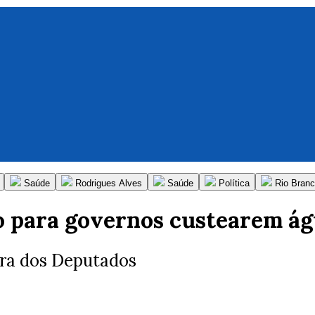
Saúde
Rodrigues Alves
Saúde
Política
Rio Branc
 para governos custearem águ
ara dos Deputados