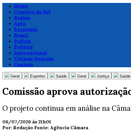
Home
Cruzeiro do Sul
Região
Agro
Economia
Brasil
Polícia
Política
Internacional
Últimas Notícias
Contato
Geral
Esportes
Saúde
Geral
Justiça
Saúde
Comissão aprova autorização
O projeto continua em análise na Câm
06/07/2026 às 21h01
Por:
Redação
Fonte:
Agência Câmara