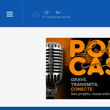
22
34
°C
°C
Cruzeiro do Sul, AC