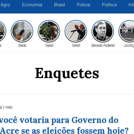
Agro
Economia
Brasil
Polícia
Política
In
a
Geral
Geral
Geral
Senado Federal
Justiç
Enquetes
á 1 mês
ocê votaria para Governo do
Acre se as eleições fossem hoje?