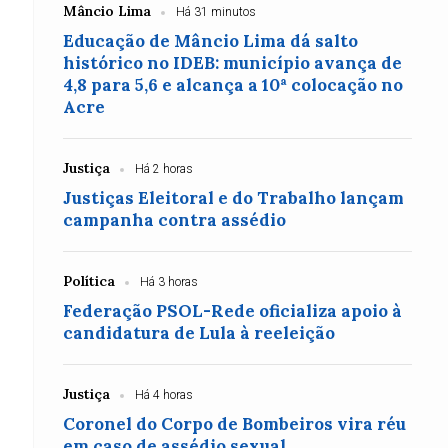
Mâncio Lima
Há 31 minutos
Educação de Mâncio Lima dá salto
histórico no IDEB: município avança de
4,8 para 5,6 e alcança a 10ª colocação no
Acre
Justiça
Há 2 horas
Justiças Eleitoral e do Trabalho lançam
campanha contra assédio
Política
Há 3 horas
Federação PSOL-Rede oficializa apoio à
candidatura de Lula à reeleição
Justiça
Há 4 horas
Coronel do Corpo de Bombeiros vira réu
em caso de assédio sexual