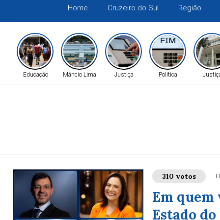
Home
Cruzeiro do Sul
Região
Educação
Mâncio Lima
Justiça
Política
Justiç
310 votos
H
Em quem v
Estado do 