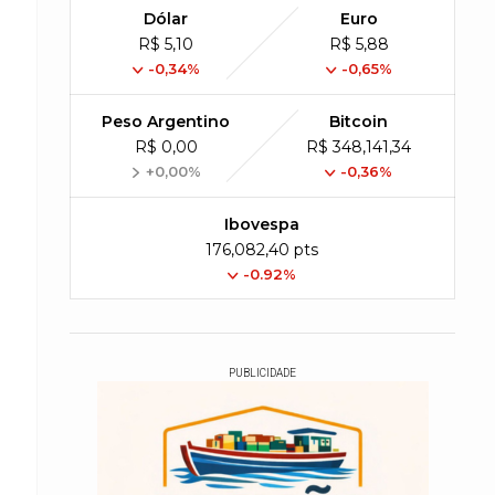
Dólar
Euro
R$ 5,10
R$ 5,88
-0,34%
-0,65%
Peso Argentino
Bitcoin
R$ 0,00
R$ 348,141,34
+0,00%
-0,36%
Ibovespa
176,082,40 pts
-0.92%
PUBLICIDADE