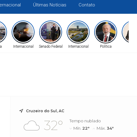
ternacional
Últimas Notícias
Contato
a
Internacional
Senado Federal
Internacional
Política
Alea
Cruzeiro do Sul, AC
32°
Tempo nublado
Mín.
22°
Máx.
34°