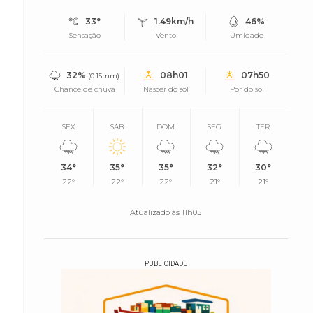
33°
1.49km/h
46%
Sensação
Vento
Umidade
32%
08h01
07h50
(0.15mm)
Chance de chuva
Nascer do sol
Pôr do sol
SEX
SÁB
DOM
SEG
TER
34°
35°
35°
32°
30°
22°
22°
22°
21°
21°
Atualizado às 11h05
PUBLICIDADE