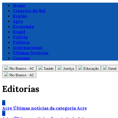
Home
Cruzeiro do Sul
Região
Agro
Economia
Brasil
Polícia
Política
Internacional
Últimas Notícias
Contato
Rio Branco - AC
Saúde
Justiça
Educação
Geral
Rio Branco - AC
Editorias
A
Acre
Últimas notícias da categoria Acre
A