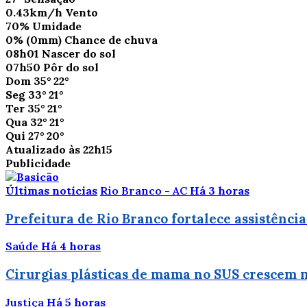
0.43km/h
Vento
70%
Umidade
0%
(0mm)
Chance de chuva
08h01
Nascer do sol
07h50
Pôr do sol
Dom
35°
22°
Seg
33°
21°
Ter
35°
21°
Qua
32°
21°
Qui
27°
20°
Atualizado às 22h15
Publicidade
Últimas notícias
Rio Branco - AC
Há 3 horas
Prefeitura de Rio Branco fortalece assistênci
Saúde
Há 4 horas
Cirurgias plásticas de mama no SUS crescem 
Justiça
Há 5 horas