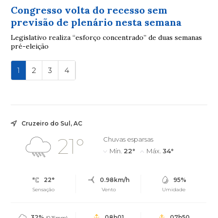
Congresso volta do recesso sem
previsão de plenário nesta semana
Legislativo realiza “esforço concentrado” de duas semanas
pré-eleição
1
2
3
4
Cruzeiro do Sul, AC
21°
Chuvas esparsas
Mín.
22°
Máx.
34°
22°
0.98km/h
95%
Sensação
Vento
Umidade
32%
08h01
07h50
(0.15mm)