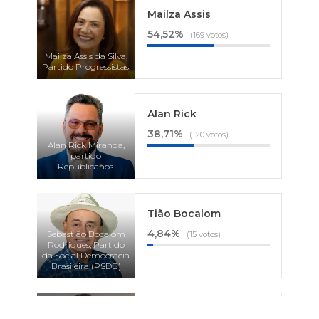
Mailza Assis
54,52%
(169 votos)
Mailza Assis da Silva,
Partido Progressistas.
Alan Rick
38,71%
(120 votos)
Alan Rick Miranda,
partido
Republicanos.
Tião Bocalom
4,84%
Sebastião Bocalom
(15 votos)
Rodrigues, Partido
da Social Democracia
Brasileira (PSDB)
Thor Dantas