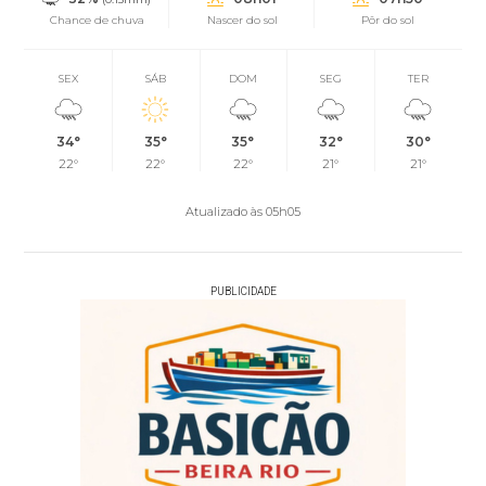
Chance de chuva
Nascer do sol
Pôr do sol
SEX
SÁB
DOM
SEG
TER
34°
35°
35°
32°
30°
22°
22°
22°
21°
21°
Atualizado às 05h05
PUBLICIDADE