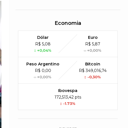
Economia
Dólar
Euro
R$ 5,08
R$ 5,87
+0,04%
+0,00%
Peso Argentino
Bitcoin
R$ 0,00
R$ 349,016,74
+0,00%
-0,30%
Ibovespa
172,513,42 pts
-1.73%