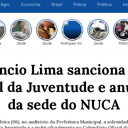
Agro
Economia
Brasil
Polícia
Política
In
a
Saúde
Saúde
Rodrigues Alves
Saúde
Políti
ncio Lima sanciona L
 da Juventude e an
da sede do NUCA
ira (06), no auditório da Prefeitura Municipal, a solenida
a Juventude e a inclui oficialmente no Calendário Oficial d