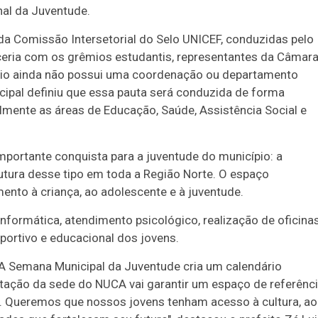
nal da Juventude.
 da Comissão Intersetorial do Selo UNICEF, conduzidas pelo
eria com os grêmios estudantis, representantes da Câmar
ípio ainda não possui uma coordenação ou departamento
icipal definiu que essa pauta será conduzida de forma
almente as áreas de Educação, Saúde, Assistência Social e
importante conquista para a juventude do município: a
tura desse tipo em toda a Região Norte. O espaço
nto à criança, ao adolescente e à juventude.
nformática, atendimento psicológico, realização de oficina
sportivo e educacional dos jovens.
A Semana Municipal da Juventude cria um calendário
tação da sede do NUCA vai garantir um espaço de referênc
e. Queremos que nossos jovens tenham acesso à cultura, ao