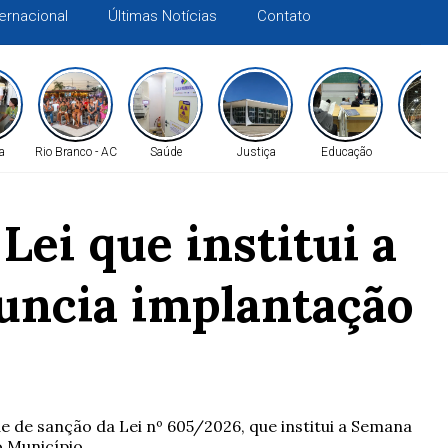
ternacional
Últimas Notícias
Contato
ca
Rio Branco - AC
Saúde
Justiça
Educação
Gera
ei que institui a
uncia implantação
de de sanção da Lei nº 605/2026, que institui a Semana
o Município.