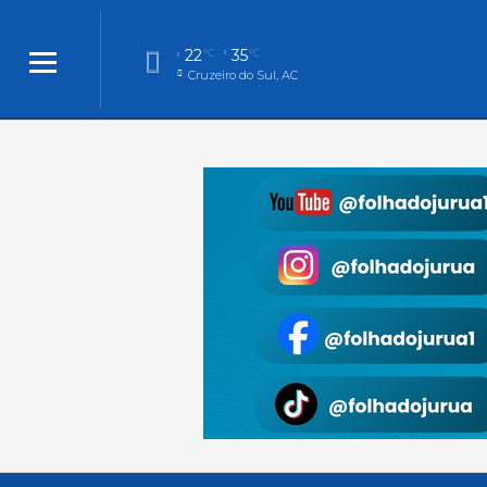
22
35
°C
°C
Cruzeiro do Sul, AC