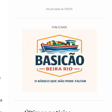
Atualizado às 03h05
a
PUBLICIDADE
s
ia