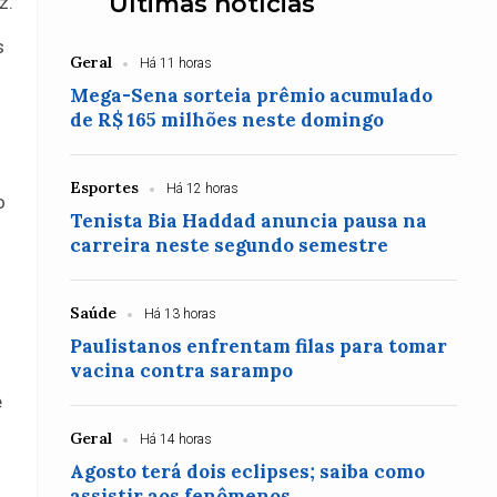
Últimas notícias
z.
s
Geral
Há 11 horas
Mega-Sena sorteia prêmio acumulado
de R$ 165 milhões neste domingo
Esportes
Há 12 horas
o
Tenista Bia Haddad anuncia pausa na
carreira neste segundo semestre
Saúde
Há 13 horas
Paulistanos enfrentam filas para tomar
vacina contra sarampo
e
Geral
Há 14 horas
Agosto terá dois eclipses; saiba como
assistir aos fenômenos