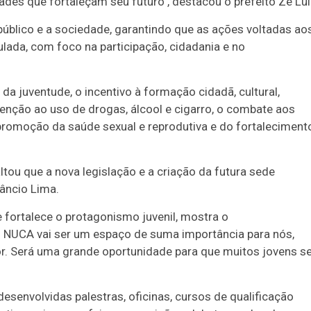
ades que fortaleçam seu futuro", destacou o prefeito Zé Lui
 público e a sociedade, garantindo que as ações voltadas ao
lada, com foco na participação, cidadania e no
 da juventude, o incentivo à formação cidadã, cultural,
venção ao uso de drogas, álcool e cigarro, o combate aos
promoção da saúde sexual e reprodutiva e do fortaleciment
ltou que a nova legislação e a criação da futura sede
âncio Lima.
e fortalece o protagonismo juvenil, mostra o
NUCA vai ser um espaço de suma importância para nós,
r. Será uma grande oportunidade para que muitos jovens s
senvolvidas palestras, oficinas, cursos de qualificação