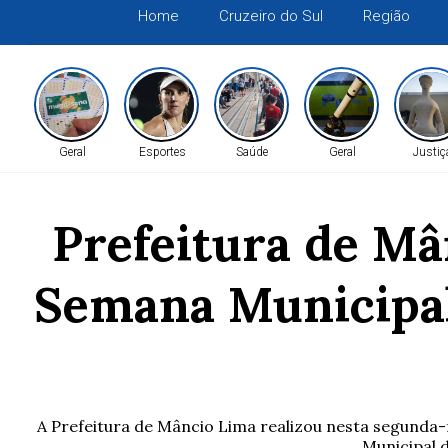
Home
Cruzeiro do Sul
Região
Geral
Esportes
Saúde
Geral
Justiç
Prefeitura de Mâ
Semana Municipal
A Prefeitura de Mâncio Lima realizou nesta segunda-fe
Municipal d