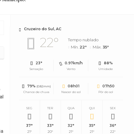
Cruzeiro do Sul, AC
22°
Tempo nublado
Mín.
22°
Máx.
35°
ção da sede do NUCA
23°
0.97km/h
88%
Sensação
Vento
Umidade
79%
08h01
07h50
(0.82mm)
e
Chance de chuva
Nascer do sol
Pôr do sol
al
SEG
TER
QUA
QUI
SEX
37°
33°
32°
35°
36°
ia
21°
20°
21°
21°
22°