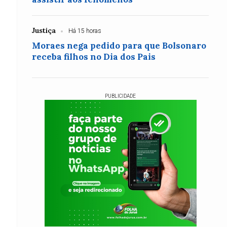
Justiça
Há 15 horas
Moraes nega pedido para que Bolsonaro
receba filhos no Dia dos Pais
PUBLICIDADE