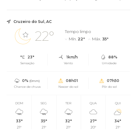
da VI Edição do Festival do Coco 2026.
Cruzeiro do Sul, AC
22°
Tempo limpo
Mín.
22°
Máx.
35°
23°
1km/h
88%
Sensação
Vento
Umidade
0%
08h01
07h50
(0mm)
Chance de chuva
Nascer do sol
Pôr do sol
DOM
SEG
TER
QUA
QUI
33°
35°
32°
27°
34°
21°
21°
21°
20°
21°