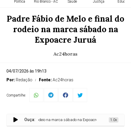
Política
Rio Branco - AC
Saúde
Justiça
Educaçã
Padre Fábio de Melo e final do
rodeio na marca sábado na
Expoacre Juruá
Ac24horas
04/07/2026 às 19h13
Por:
Redação
Fonte:
Ac24horas
Compartilhe:
Ouça:
e Melo e final do rodeio na marca sábado na Expoacre Juruá
1.0x