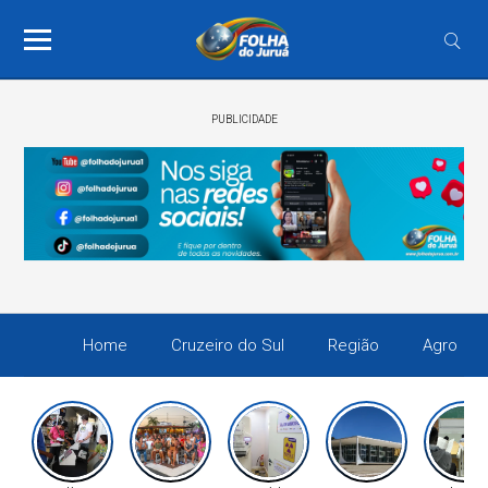
PUBLICIDADE
Home
Cruzeiro do Sul
Região
Agro