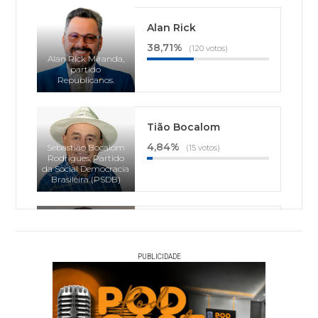
Alan Rick
38,71%
(120 votos)
Alan Rick Miranda,
partido
Republicanos.
Tião Bocalom
4,84%
Sebastião Bocalom
(15 votos)
Rodrigues, Partido
da Social Democracia
Brasileira (PSDB)
Thor Dantas
1,94%
(6 votos)
Thor Oliveira Dantas,
PUBLICIDADE
Partido Socialista
Brasileiro (PSB)