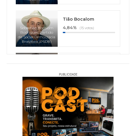
Tião Bocalom
4,84%
Sebastião Bocalom
(15 votos)
Rodrigues, Partido
da Social Democracia
Brasileira (PSDB)
Thor Dantas
1,94%
(6 votos)
Thor Oliveira Dantas,
PUBLICIDADE
Partido Socialista
Brasileiro (PSB)