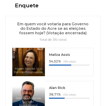
Enquete
Em quem você votaria para Governo
do Estado do Acre se as eleições
fossem hoje? (Votação encerrada)
Total de 310 votos
Mailza Assis
54,52%
(169 votos)
Mailza Assis da Silva,
Partido Progressistas.
Alan Rick
38,71%
(120 votos)
Alan Rick Miranda,
partido
Republicanos.