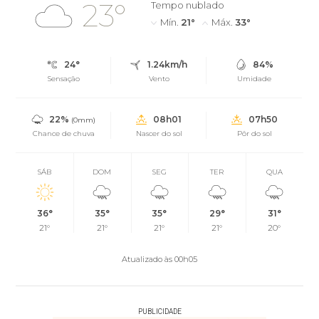
23°
Tempo nublado
Mín.
21°
Máx.
33°
24°
1.24km/h
84%
Sensação
Vento
Umidade
22%
08h01
07h50
(0mm)
Chance de chuva
Nascer do sol
Pôr do sol
SÁB
DOM
SEG
TER
QUA
36°
35°
35°
29°
31°
21°
21°
21°
21°
20°
Atualizado às 00h05
PUBLICIDADE