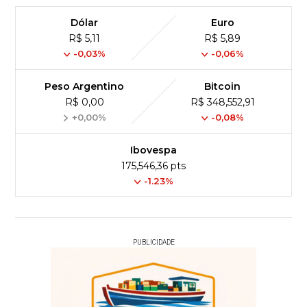
Dólar
Euro
R$ 5,11
R$ 5,89
-0,03%
-0,06%
Peso Argentino
Bitcoin
R$ 0,00
R$ 348,552,91
+0,00%
-0,08%
Ibovespa
175,546,36 pts
-1.23%
PUBLICIDADE