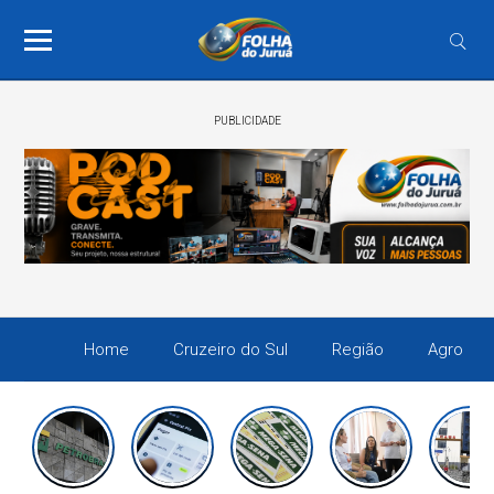
PUBLICIDADE
Home
Cruzeiro do Sul
Região
Agro