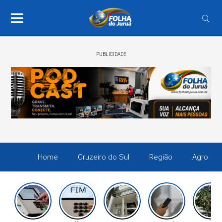
PUBLICIDADE
Home
Cruzeiro do Sul
Região
Agro