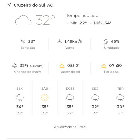
Cruzeiro do Sul, AC
32°
Tempo nublado
Mín.
22°
Máx.
34°
33°
1.49km/h
46%
Sensação
Vento
Umidade
32%
08h01
07h50
(0.15mm)
Chance de chuva
Nascer do sol
Pôr do sol
SEX
SÁB
DOM
SEG
TER
34°
35°
35°
32°
30°
22°
22°
22°
21°
21°
Atualizado às 11h05