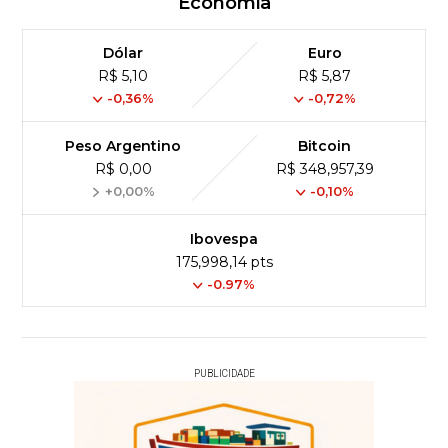
Economia
Dólar
Euro
R$ 5,10
R$ 5,87
-0,36%
-0,72%
Peso Argentino
Bitcoin
R$ 0,00
R$ 348,957,39
+0,00%
-0,10%
Ibovespa
175,998,14 pts
-0.97%
PUBLICIDADE