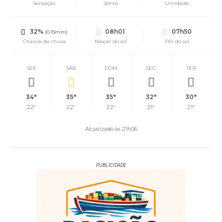
Sensação
Vento
Umidade
32%
08h01
07h50
(0.15mm)
Chance de chuva
Nascer do sol
Pôr do sol
SEX
SÁB
DOM
SEG
TER
34°
35°
35°
32°
30°
22°
22°
22°
21°
21°
Atualizado às 21h06
PUBLICIDADE