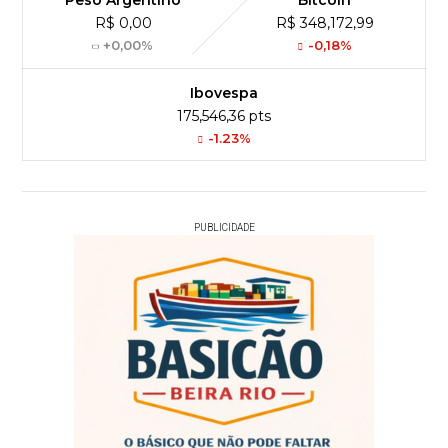
Peso Argentino
Bitcoin
R$ 0,00
R$ 348,172,99
+0,00%
-0,18%
Ibovespa
175,546,36 pts
-1.23%
PUBLICIDADE