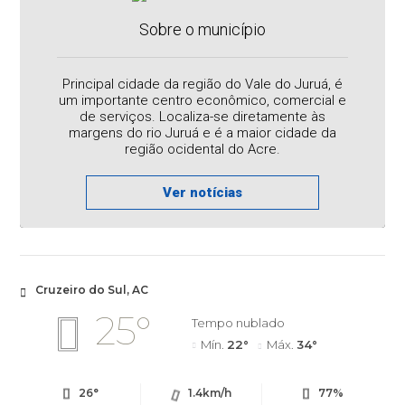
Sobre o município
Principal cidade da região do Vale do Juruá, é
um importante centro econômico, comercial e
de serviços. Localiza-se diretamente às
margens do rio Juruá e é a maior cidade da
região ocidental do Acre.
Ver notícias
Cruzeiro do Sul, AC
25°
Tempo nublado
Mín.
22°
Máx.
34°
26°
1.4km/h
77%