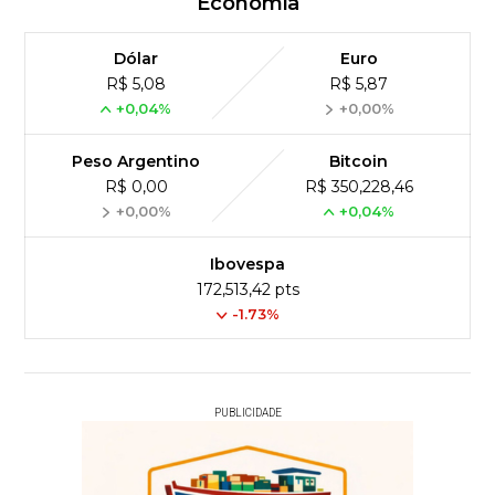
Economia
Dólar
Euro
R$ 5,08
R$ 5,87
+0,04%
+0,00%
Peso Argentino
Bitcoin
R$ 0,00
R$ 350,228,46
+0,00%
+0,04%
Ibovespa
172,513,42 pts
-1.73%
PUBLICIDADE