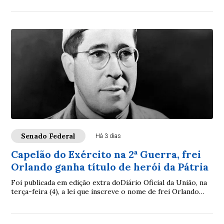
Senado Federal
Há 3 dias
Capelão do Exército na 2ª Guerra, frei
Orlando ganha título de herói da Pátria
Foi publicada em edição extra doDiário Oficial da União, na
terça-feira (4), a lei que inscreve o nome de frei Orlando
noLivro dos Heróis e Heroína...