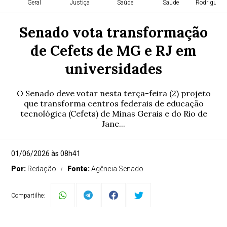
Geral
Justiça
Saúde
Saúde
Rodrigues 
Senado vota transformação
de Cefets de MG e RJ em
universidades
O Senado deve votar nesta terça-feira (2) projeto
que transforma centros federais de educação
tecnológica (Cefets) de Minas Gerais e do Rio de
Jane...
01/06/2026 às 08h41
Por:
Redação
Fonte:
Agência Senado
Compartilhe: