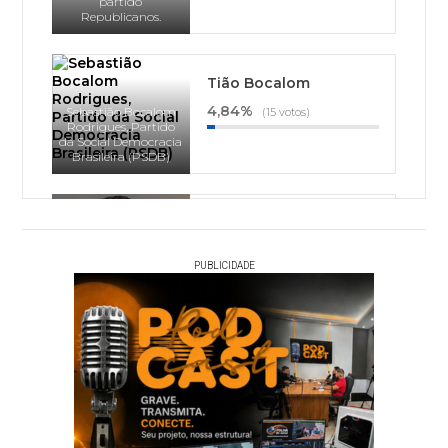
partido
Republicanos.
Tião Bocalom
4,84%
Sebastião Bocalom
(15 votos)
Rodrigues, Partido
da Social Democracia
Brasileira (PSDB)
Thor Dantas
1,94%
(6 votos)
Thor Oliveira Dantas,
PUBLICIDADE
Partido Socialista
Brasileiro (PSB)