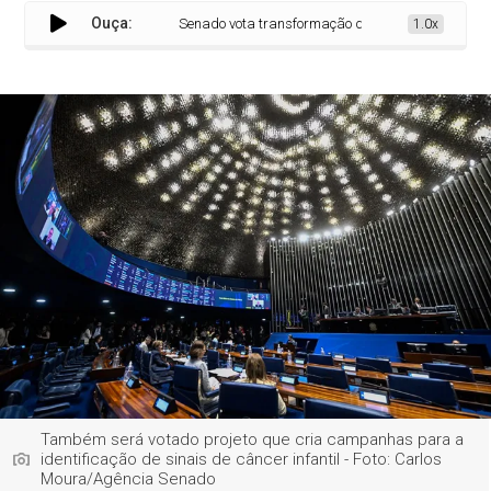
Ouça:
Senado vota transformação de Cefets de MG e RJ em u
1.0x
Também será votado projeto que cria campanhas para a
identificação de sinais de câncer infantil - Foto: Carlos
Moura/Agência Senado