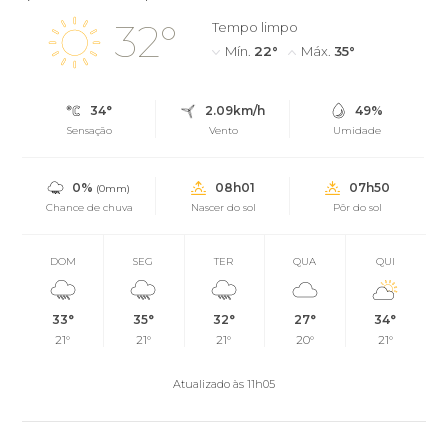
32°
Tempo limpo
Mín.
22°
Máx.
35°
34°
2.09km/h
49%
Sensação
Vento
Umidade
0%
08h01
07h50
(0mm)
Chance de chuva
Nascer do sol
Pôr do sol
DOM
SEG
TER
QUA
QUI
33°
35°
32°
27°
34°
21°
21°
21°
20°
21°
Atualizado às 11h05