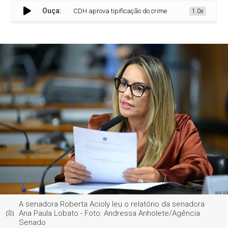
Ouça:
CDH aprova tipificação do crime de lesão corporal em razã
1.0x
A senadora Roberta Acioly leu o relatório da senadora
Ana Paula Lobato - Foto: Andressa Anholete/Agência
Senado