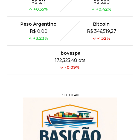
R$ 5,11
R$ 5,90
+0,55%
+0,42%
Peso Argentino
Bitcoin
R$ 0,00
R$ 346,519,27
+3,23%
-1,52%
Ibovespa
172,323,48 pts
-0.09%
PUBLICIDADE