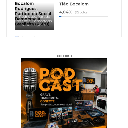
Tião Bocalom
4,84%
Sebastião Bocalom
(15 votos)
Rodrigues, Partido
da Social Democracia
Brasileira (PSDB)
Thor Dantas
1,94%
(6 votos)
Thor Oliveira Dantas,
PUBLICIDADE
Partido Socialista
Brasileiro (PSB)