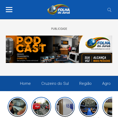
PUBLICIDADE
Home
Cruzeiro do Sul
Região
Agro