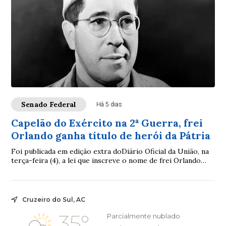
Senado Federal
Há 5 dias
Capelão do Exército na 2ª Guerra, frei
Orlando ganha título de herói da Pátria
Foi publicada em edição extra doDiário Oficial da União, na
terça-feira (4), a lei que inscreve o nome de frei Orlando
noLivro dos Heróis e Heroína...
Cruzeiro do Sul, AC
35°
Parcialmente nublado