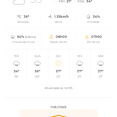
Mín.
21°
Máx.
34°
36°
1.35km/h
34%
Sensação
Vento
Umidade
64%
08h00
07h50
(0.9mm)
Chance de chuva
Nascer do sol
Pôr do sol
TER
QUA
QUI
SEX
SÁB
34°
36°
37°
37°
37°
19°
20°
21°
21°
21°
Atualizado às 14h05
PUBLICIDADE