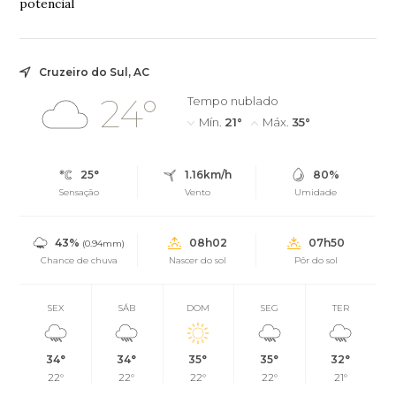
potencial
Cruzeiro do Sul, AC
24°
Tempo nublado
Mín.
21°
Máx.
35°
25°
1.16km/h
80%
Sensação
Vento
Umidade
43%
08h02
07h50
(0.94mm)
Chance de chuva
Nascer do sol
Pôr do sol
SEX
SÁB
DOM
SEG
TER
34°
34°
35°
35°
32°
22°
22°
22°
22°
21°