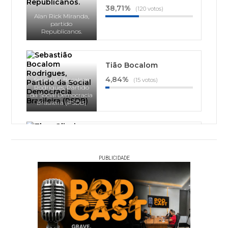
38,71%
(120 votos)
Alan Rick Miranda,
partido
Republicanos.
Tião Bocalom
4,84%
Sebastião Bocalom
(15 votos)
Rodrigues, Partido
da Social Democracia
Brasileira (PSDB)
Thor Dantas
1,94%
(6 votos)
Thor Oliveira Dantas,
PUBLICIDADE
Partido Socialista
Brasileiro (PSB)