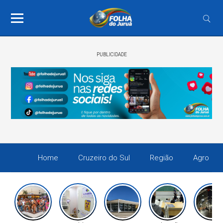
PUBLICIDADE
Home
Cruzeiro do Sul
Região
Agro