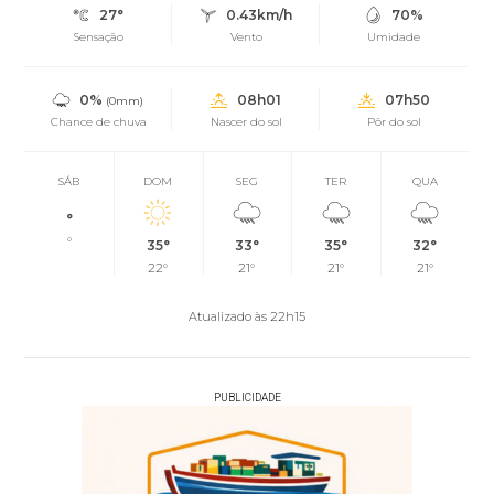
27°
0.43km/h
70%
Sensação
Vento
Umidade
0%
08h01
07h50
(0mm)
Chance de chuva
Nascer do sol
Pôr do sol
SÁB
DOM
SEG
TER
QUA
°
°
35°
33°
35°
32°
22°
21°
21°
21°
Atualizado às 22h15
PUBLICIDADE