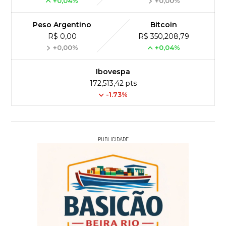
+0,04%
+0,00%
Peso Argentino
Bitcoin
R$ 0,00
R$ 350,208,79
+0,00%
+0,04%
Ibovespa
172,513,42 pts
-1.73%
PUBLICIDADE