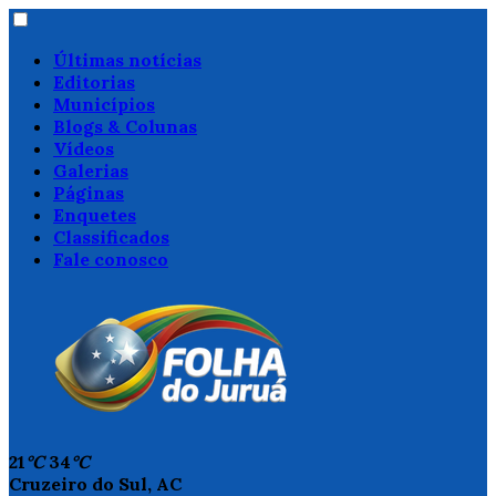
Últimas notícias
Editorias
Municípios
Blogs & Colunas
Vídeos
Galerias
Páginas
Enquetes
Classificados
Fale conosco
21
°C
34
°C
Cruzeiro do Sul, AC