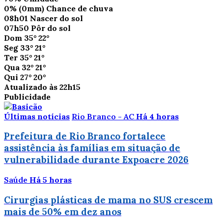
0%
(0mm)
Chance de chuva
08h01
Nascer do sol
07h50
Pôr do sol
Dom
35°
22°
Seg
33°
21°
Ter
35°
21°
Qua
32°
21°
Qui
27°
20°
Atualizado às 22h15
Publicidade
Últimas notícias
Rio Branco - AC
Há 4 horas
Prefeitura de Rio Branco fortalece
assistência às famílias em situação de
vulnerabilidade durante Expoacre 2026
Saúde
Há 5 horas
Cirurgias plásticas de mama no SUS crescem
mais de 50% em dez anos