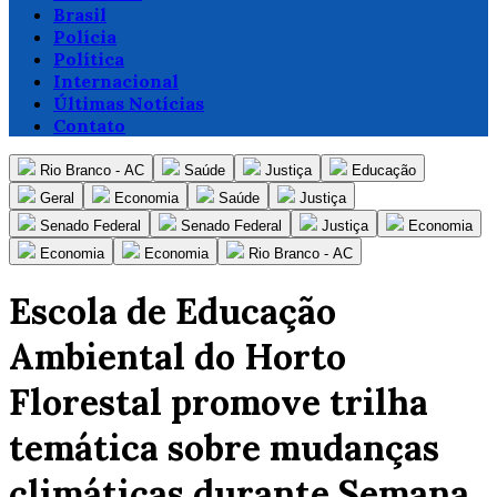
Brasil
Polícia
Política
Internacional
Últimas Notícias
Contato
Rio Branco - AC
Saúde
Justiça
Educação
Geral
Economia
Saúde
Justiça
Senado Federal
Senado Federal
Justiça
Economia
Economia
Economia
Rio Branco - AC
Escola de Educação
Ambiental do Horto
Florestal promove trilha
temática sobre mudanças
climáticas durante Semana