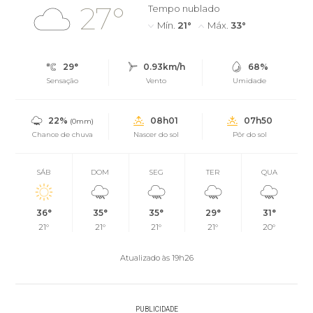
27°
Tempo nublado
Mín.
21°
Máx.
33°
29°
0.93km/h
68%
Sensação
Vento
Umidade
22%
08h01
07h50
(0mm)
Chance de chuva
Nascer do sol
Pôr do sol
SÁB
DOM
SEG
TER
QUA
36°
35°
35°
29°
31°
21°
21°
21°
21°
20°
Atualizado às 19h26
PUBLICIDADE