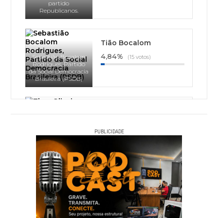
partido
Republicanos.
Tião Bocalom
4,84%
Sebastião Bocalom
(15 votos)
Rodrigues, Partido
da Social Democracia
Brasileira (PSDB)
Thor Dantas
1,94%
(6 votos)
Thor Oliveira Dantas,
PUBLICIDADE
Partido Socialista
Brasileiro (PSB)