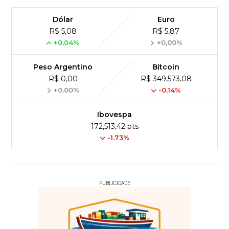
Dólar
Euro
R$ 5,08
R$ 5,87
+0,04%
+0,00%
Peso Argentino
Bitcoin
R$ 0,00
R$ 349,573,08
+0,00%
-0,14%
Ibovespa
172,513,42 pts
-1.73%
PUBLICIDADE