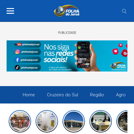
PUBLICIDADE
Home
Cruzeiro do Sul
Região
Agro