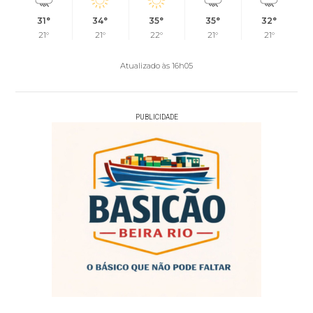
31°
34°
35°
35°
32°
21°
21°
22°
21°
21°
Atualizado às 16h05
PUBLICIDADE