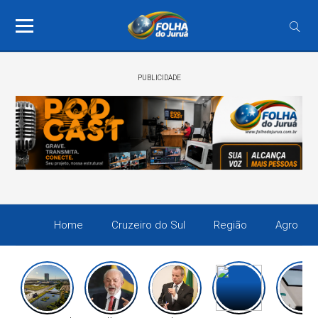
PUBLICIDADE
Home
Cruzeiro do Sul
Região
Agro