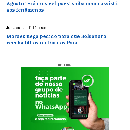
Agosto terá dois eclipses; saiba como assistir
aos fenômenos
Justiça
Há 17 horas
Moraes nega pedido para que Bolsonaro
receba filhos no Dia dos Pais
PUBLICIDADE