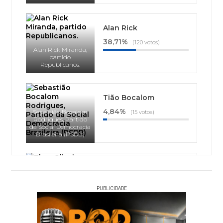
Alan Rick
38,71%
(120 votos)
Alan Rick Miranda,
partido
Republicanos.
Tião Bocalom
4,84%
Sebastião Bocalom
(15 votos)
Rodrigues, Partido
da Social Democracia
Brasileira (PSDB)
Thor Dantas
1,94%
(6 votos)
Thor Oliveira Dantas,
PUBLICIDADE
Partido Socialista
Brasileiro (PSB)