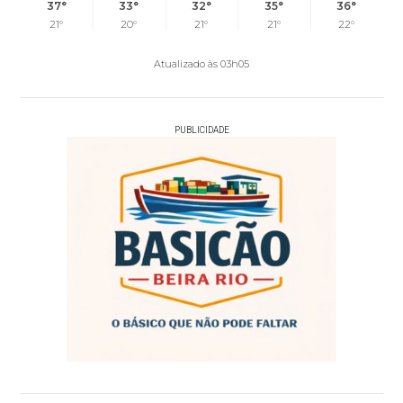
37°
33°
32°
35°
36°
21°
20°
21°
21°
22°
Atualizado às 03h05
PUBLICIDADE