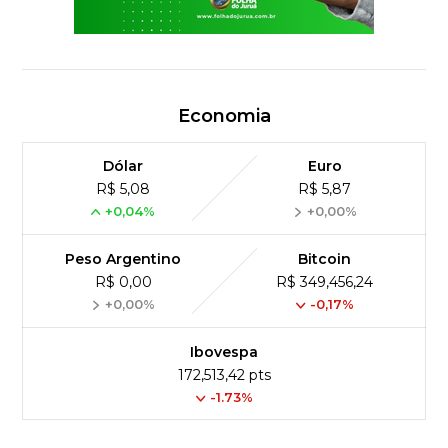
Economia
Dólar
Euro
R$ 5,08
R$ 5,87
+0,04%
+0,00%
Peso Argentino
Bitcoin
R$ 0,00
R$ 349,456,24
+0,00%
-0,17%
Ibovespa
172,513,42 pts
-1.73%