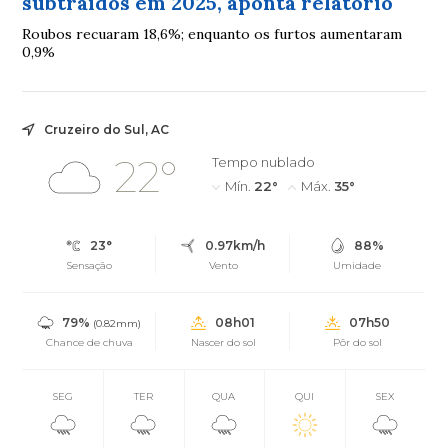
subtraídos em 2025, aponta relatório
Roubos recuaram 18,6%; enquanto os furtos aumentaram
0,9%
Cruzeiro do Sul, AC
22°
Tempo nublado
Mín.
22°
Máx.
35°
23°
0.97km/h
88%
Sensação
Vento
Umidade
79%
08h01
07h50
(0.82mm)
Chance de chuva
Nascer do sol
Pôr do sol
SEG
TER
QUA
QUI
SEX