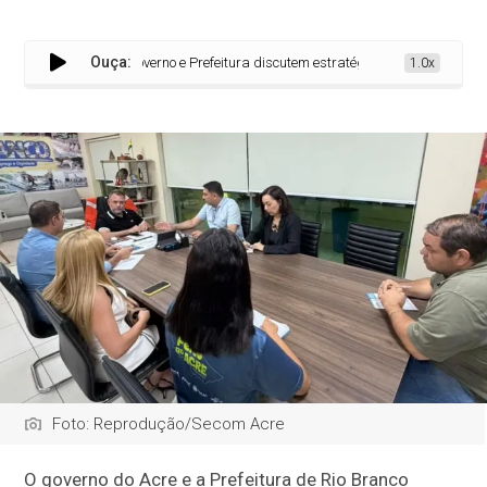
Ouça:
Governo e Prefeitura discutem estratégias para implantação do
1.0x
Foto: Reprodução/Secom Acre
O governo do Acre e a Prefeitura de Rio Branco