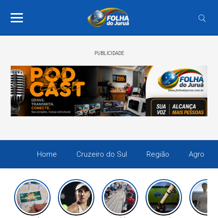
PUBLICIDADE
Home
Cruzeiro do Sul
Região
Agro