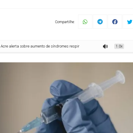
Compartilhe:
 sobre aumento de síndromes respiratórias e reforça medidas de prevenção e a
1.0x