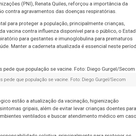
zações (PNI), Renata Quiles, reforçou a importância da
o contra agravamentos das doenças respiratórias.
l para proteger a população, principalmente crianças,
vacina contra influenza disponível para o público, o Esta
spiratório para gestantes e imunoglobulina para prematuros
aúde. Manter a caderneta atualizada é essencial neste perío
es pede que população se vacine. Foto: Diego Gurgel/Secom
gico estão a atualização da vacinação, higienização
ntomas gripais, além de evitar levar crianças doentes par
 ambientes ventilados e buscar atendimento médico em cas
esponsabilidade coletiva, principalmente para proteger os