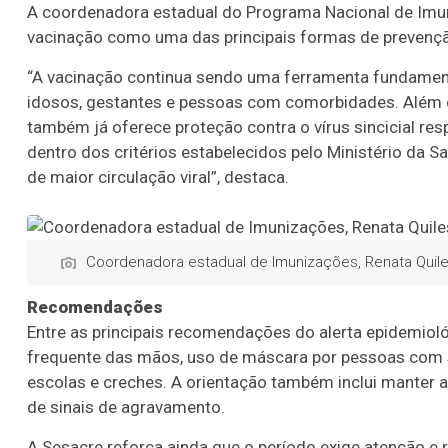
A coordenadora estadual do Programa Nacional de Imuni
vacinação como uma das principais formas de prevençã
“A vacinação continua sendo uma ferramenta fundamenta
idosos, gestantes e pessoas com comorbidades. Além da 
também já oferece proteção contra o vírus sincicial re
dentro dos critérios estabelecidos pelo Ministério da S
de maior circulação viral”, destaca.
Coordenadora estadual de Imunizações, Renata Quil
Recomendações
Entre as principais recomendações do alerta epidemioló
frequente das mãos, uso de máscara por pessoas com si
escolas e creches. A orientação também inclui manter
de sinais de agravamento.
A Sesacre reforça ainda que o período exige atenção e r