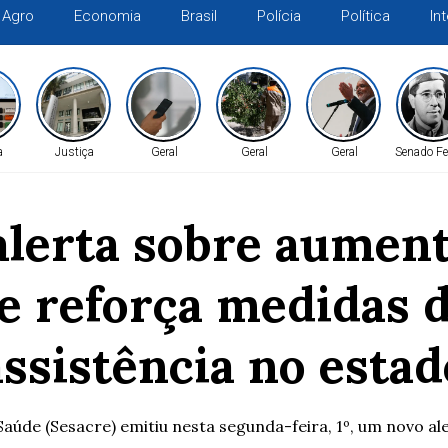
Agro
Economia
Brasil
Polícia
Política
In
a
Justiça
Geral
Geral
Geral
Senado Fe
alerta sobre aumen
 e reforça medidas 
assistência no estad
aúde (Sesacre) emitiu nesta segunda-feira, 1º, um novo al