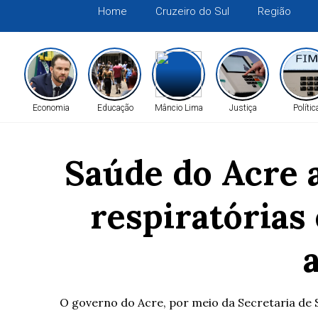
Home
Cruzeiro do Sul
Região
Economia
Educação
Mâncio Lima
Justiça
Polític
Saúde do Acre 
respiratórias
O governo do Acre, por meio da Secretaria de S