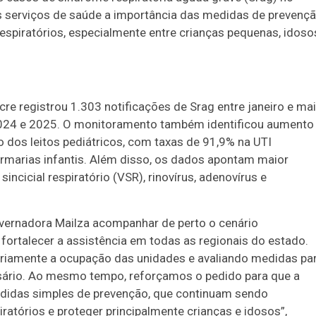
s serviços de saúde a importância das medidas de prevençã
espiratórios, especialmente entre crianças pequenas, idoso
re registrou 1.303 notificações de Srag entre janeiro e mai
024 e 2025. O monitoramento também identificou aumento
 dos leitos pediátricos, com taxas de 91,9% na UTI
fermarias infantis. Além disso, os dados apontam maior
sincicial respiratório (VSR), rinovírus, adenovírus e
vernadora Mailza acompanhar de perto o cenário
fortalecer a assistência em todas as regionais do estado.
iamente a ocupação das unidades e avaliando medidas pa
ssário. Ao mesmo tempo, reforçamos o pedido para que a
didas simples de prevenção, que continuam sendo
ratórios e proteger principalmente crianças e idosos”,