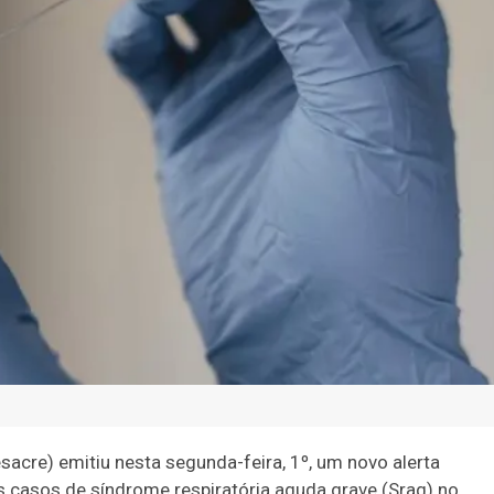
sacre) emitiu nesta segunda-feira, 1º, um novo alerta
 casos de síndrome respiratória aguda grave (Srag) no