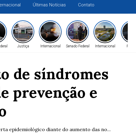
ternacional
Últimas Notícias
Contato
deral
Justiça
Internacional
Senado Federal
Internacional
Políti
to de síndromes
de prevenção e
o
erta epidemiológico diante do aumento das no...