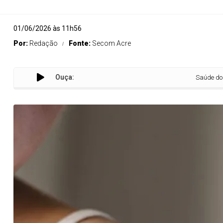
01/06/2026 às 11h56
Por:
Redação
Fonte:
Secom Acre
Ouça:
Saúde do Acre alerta