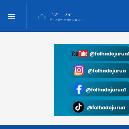
22
34
°C
°C
Cruzeiro do Sul, AC