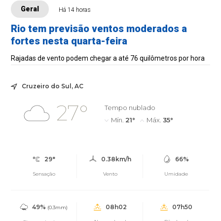
Geral
Há 14 horas
Rio tem previsão ventos moderados a
fortes nesta quarta-feira
Rajadas de vento podem chegar a até 76 quilômetros por hora
Cruzeiro do Sul, AC
27°
Tempo nublado
Mín.
21°
Máx.
35°
29°
0.38km/h
66%
Sensação
Vento
Umidade
49%
08h02
07h50
(0.3mm)