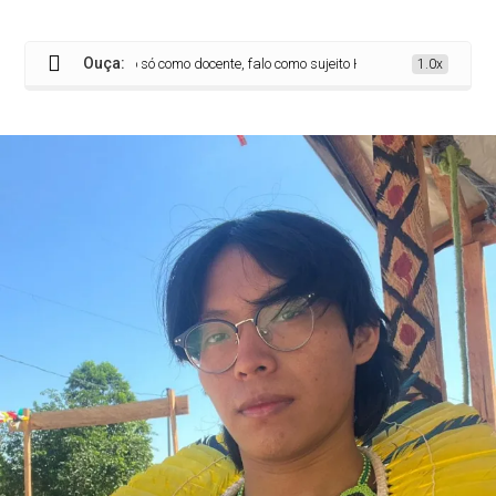
Ouça:
‘Não falo só como docente, falo como sujeito Huni Kuĩ’, indígena chega à sa
1.0x