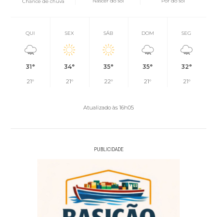
Nascer do sol
Pôr do sol
Chance de chuva
QUI
SEX
SÁB
DOM
SEG
31°
34°
35°
35°
32°
21°
21°
22°
21°
21°
Atualizado às 16h05
PUBLICIDADE