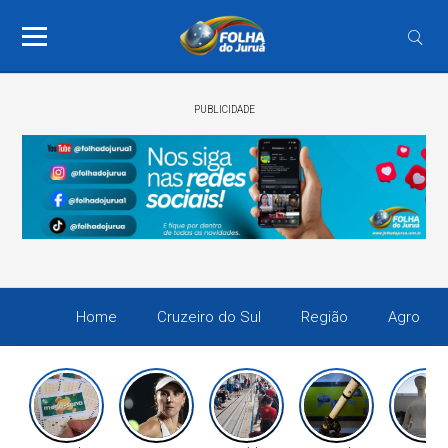
PUBLICIDADE
Home
Cruzeiro do Sul
Região
Agro