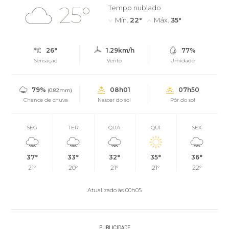
25°
Tempo nublado
Mín.
22°
Máx.
35°
26°
1.29km/h
77%
Sensação
Vento
Umidade
79%
08h01
07h50
(0.82mm)
Chance de chuva
Nascer do sol
Pôr do sol
SEG
TER
QUA
QUI
SEX
37°
33°
32°
35°
36°
21°
20°
21°
21°
22°
Atualizado às 00h05
PUBLICIDADE