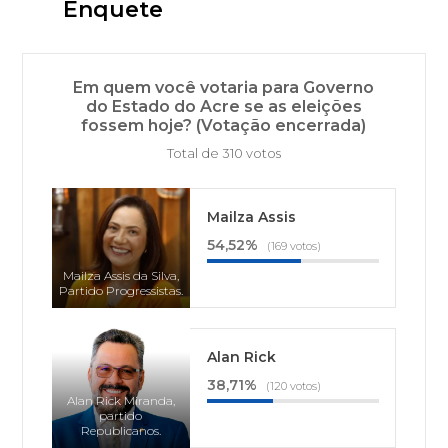
Enquete
Em quem você votaria para Governo
do Estado do Acre se as eleições
fossem hoje? (Votação encerrada)
Total de 310 votos
Mailza Assis
54,52%
(169 votos)
Mailza Assis da Silva,
Partido Progressistas.
Alan Rick
38,71%
(120 votos)
Alan Rick Miranda,
partido
Republicanos.