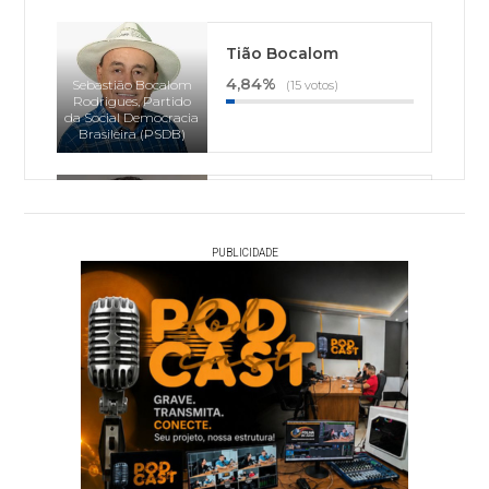
Tião Bocalom
4,84%
Sebastião Bocalom
(15 votos)
Rodrigues, Partido
da Social Democracia
Brasileira (PSDB)
Thor Dantas
1,94%
(6 votos)
Thor Oliveira Dantas,
PUBLICIDADE
Partido Socialista
Brasileiro (PSB)