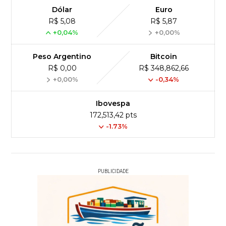
Dólar
Euro
R$ 5,08
R$ 5,87
+0,04%
+0,00%
Peso Argentino
Bitcoin
R$ 0,00
R$ 348,862,66
+0,00%
-0,34%
Ibovespa
172,513,42 pts
-1.73%
PUBLICIDADE