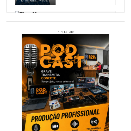
Brasileira (PSDB)
Thor Dantas
1,94%
(6 votos)
Thor Oliveira Dantas,
PUBLICIDADE
Partido Socialista
Brasileiro (PSB)