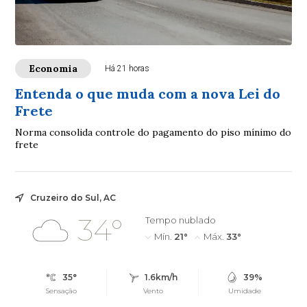
Economia
Há 21 horas
Entenda o que muda com a nova Lei do
Frete
Norma consolida controle do pagamento do piso mínimo do
frete
Cruzeiro do Sul, AC
34°
Tempo nublado
Mín.
21°
Máx.
33°
35°
1.6km/h
39%
Sensação
Vento
Umidade