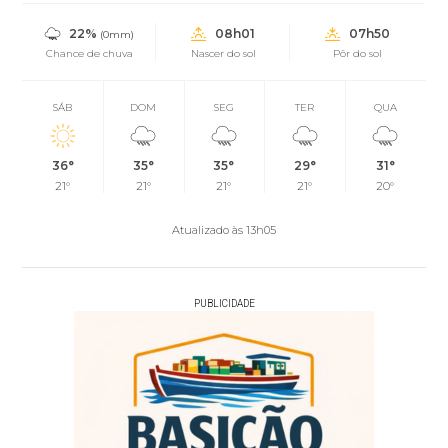
22%
08h01
07h50
(0mm)
Chance de chuva
Nascer do sol
Pôr do sol
SÁB
DOM
SEG
TER
QUA
36°
35°
35°
29°
31°
21°
21°
21°
21°
20°
Atualizado às 13h05
PUBLICIDADE