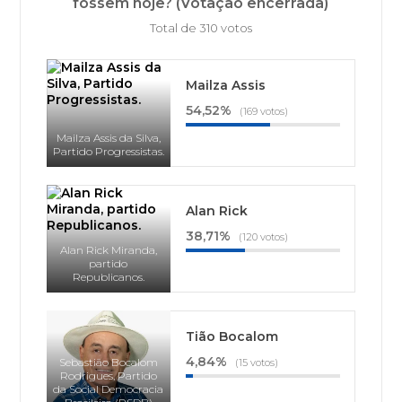
fossem hoje? (Votação encerrada)
Total de 310 votos
Mailza Assis
54,52%
(169 votos)
Mailza Assis da Silva,
Partido Progressistas.
Alan Rick
38,71%
(120 votos)
Alan Rick Miranda,
partido
Republicanos.
Tião Bocalom
4,84%
Sebastião Bocalom
(15 votos)
Rodrigues, Partido
da Social Democracia